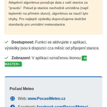
Adaptivní algoritmus považuje data z vaší stanice za
"pravdu". Pokud je stanice nevhodně umístěna (např.
teploměr na přímém slunci), algoritmus se naučí tyto
chyby. Pro nejlepší výsledky doporučujeme dodržet
standardy pro umístění meteostanice.
Dostupnost:
Funkci se aktivujete v aplikaci,
výsledky jsou k dispozici cca měsíc od připojení stanice.
Zobrazení:
V aplikaci označenou ikonou
AI
.
MASTER+
Počasí Meteo
Web:
www.PocasiMeteo.cz
Facebook:
facebook.com/PocasiMeteo/